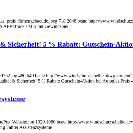
las_prais_firmengebaeude.jpeg
718
2048
beate
http://www.windschutzs
S APP Bruck / Mur mit Gewinnspiel
& Sicherheit! 5 % Rabatt: Gutschein-Aktion
00762.jpg
480
640
beate
http://www.windschutzscheibe.at/wp-content/
lität & Sicherheit! 5 % Rabatt: Gutschein-Aktion bei Autoglas Prais –
zsysteme
tePro_Website.jpg
1920
1080
beate
http://www.windschutzscheibe.at/
ng Fahrer Assistenzsysteme