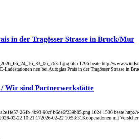
ais in der Tragösser Strasse in Bruck/Mur
an_2026_06_24_16_33_06_763-1.jpg
665
1796
beate
http://www.windsc
-Ladestationen neu bei Autoglas Prais in der Tragösser Strasse in Br
/ Wir sind Partnerwerkstätte
O.a2e1fe57-264b-4b93-90cf-b6de6f239b85.png
1024
1536
beate
http:/
2026-02-22 10:21:17
2026-02-22 10:53:31
Kooperationen mit Versicher
l