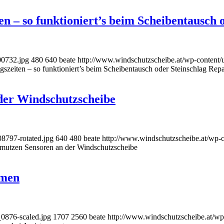
en – so funktioniert’s beim Scheibentausch 
00732.jpg
480
640
beate
http://www.windschutzscheibe.at/wp-content/
gszeiten – so funktioniert’s beim Scheibentausch oder Steinschlag Repa
der Windschutzscheibe
8797-rotated.jpg
640
480
beate
http://www.windschutzscheibe.at/wp-
mutzen Sensoren an der Windschutzscheibe
emen
0876-scaled.jpg
1707
2560
beate
http://www.windschutzscheibe.at/wp