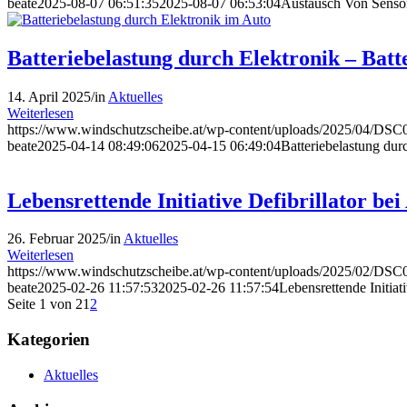
beate
2025-08-07 06:51:35
2025-08-07 06:53:04
Austausch Von Sensor
Batteriebelastung durch Elektronik – Batte
14. April 2025
/
in
Aktuelles
Weiterlesen
https://www.windschutzscheibe.at/wp-content/uploads/2025/04/DSC0
beate
2025-04-14 08:49:06
2025-04-15 06:49:04
Batteriebelastung durc
Lebensrettende Initiative Defibrillator bei
26. Februar 2025
/
in
Aktuelles
Weiterlesen
https://www.windschutzscheibe.at/wp-content/uploads/2025/02/DSC0
beate
2025-02-26 11:57:53
2025-02-26 11:57:54
Lebensrettende Initiati
Seite 1 von 2
1
2
Kategorien
Aktuelles