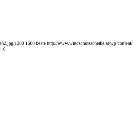
en2.jpg
1200
1600
beate
http://www.windschutzscheibe.at/wp-content
au)