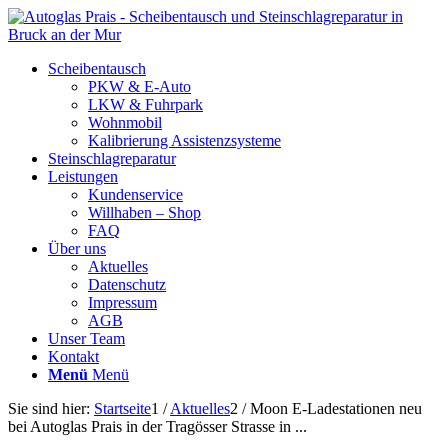
Scheibentausch
PKW & E-Auto
LKW & Fuhrpark
Wohnmobil
Kalibrierung Assistenzsysteme
Steinschlagreparatur
Leistungen
Kundenservice
Willhaben – Shop
FAQ
Über uns
Aktuelles
Datenschutz
Impressum
AGB
Unser Team
Kontakt
Menü
Menü
Sie sind hier:
Startseite
1
/
Aktuelles
2
/
Moon E-Ladestationen neu
bei Autoglas Prais in der Tragösser Strasse in ...