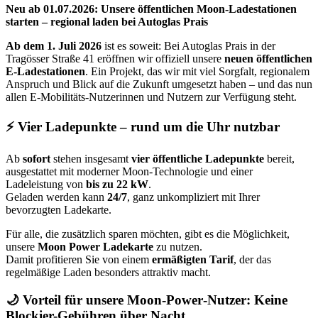
Neu ab 01.07.2026: Unsere öffentlichen Moon‑Ladestationen
starten – regional laden bei Autoglas Prais
Ab dem 1. Juli 2026
ist es soweit: Bei Autoglas Prais in der
Tragösser Straße 41 eröffnen wir offiziell unsere
neuen öffentlichen
E‑Ladestationen
. Ein Projekt, das wir mit viel Sorgfalt, regionalem
Anspruch und Blick auf die Zukunft umgesetzt haben – und das nun
allen E‑Mobilitäts‑Nutzerinnen und Nutzern zur Verfügung steht.
⚡ Vier Ladepunkte – rund um die Uhr nutzbar
Ab
sofort
stehen insgesamt
vier öffentliche Ladepunkte
bereit,
ausgestattet mit moderner Moon‑Technologie und einer
Ladeleistung von
bis zu 22 kW
.
Geladen werden kann
24/7
, ganz unkompliziert mit Ihrer
bevorzugten Ladekarte.
Für alle, die zusätzlich sparen möchten, gibt es die Möglichkeit,
unsere
Moon Power Ladekarte
zu nutzen.
Damit profitieren Sie von einem
ermäßigten Tarif
, der das
regelmäßige Laden besonders attraktiv macht.
🌙 Vorteil für unsere Moon‑Power‑Nutzer: Keine
Blockier-Gebühren über Nacht