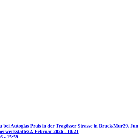
 bei Autoglas Prais in der Tragösser Strasse in Bruck/Mur
29. Jun
nerwerkstätte
22. Februar 2026 - 10:21
6 - 15:59