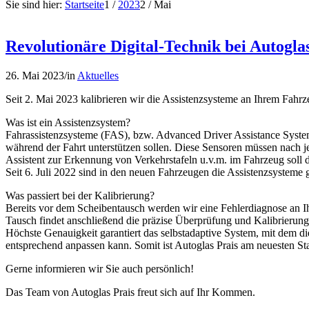
Sie sind hier:
Startseite
1
/
2023
2
/
Mai
Revolutionäre Digital-Technik bei Autogla
26. Mai 2023
/
in
Aktuelles
Seit 2. Mai 2023 kalibrieren wir die Assistenzsysteme an Ihrem Fahrz
Was ist ein Assistenzsystem?
Fahrassistenzsysteme (FAS), bzw. Advanced Driver Assistance System
während der Fahrt unterstützen sollen. Diese Sensoren müssen nach j
Assistent zur Erkennung von Verkehrstafeln u.v.m. im Fahrzeug soll d
Seit 6. Juli 2022 sind in den neuen Fahrzeugen die Assistenzsysteme 
Was passiert bei der Kalibrierung?
Bereits vor dem Scheibentausch werden wir eine Fehlerdiagnose an I
Tausch findet anschließend die präzise Überprüfung und Kalibrierun
Höchste Genauigkeit garantiert das selbstadaptive System, mit dem 
entsprechend anpassen kann. Somit ist Autoglas Prais am neuesten St
Gerne informieren wir Sie auch persönlich!
Das Team von Autoglas Prais freut sich auf Ihr Kommen.