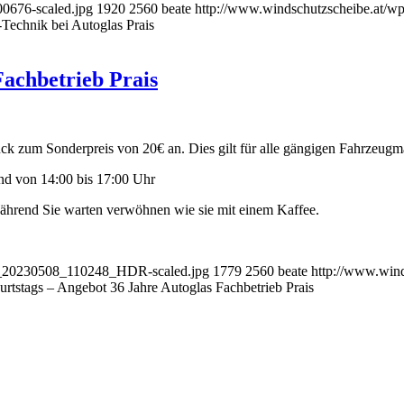
0676-scaled.jpg
1920
2560
beate
http://www.windschutzscheibe.at/wp
-Technik bei Autoglas Prais
Fachbetrieb Prais
uck zum Sonderpreis von 20€ an. Dies gilt für alle gängigen Fahrzeu
nd von 14:00 bis 17:00 Uhr
Während Sie warten verwöhnen wie sie mit einem Kaffee.
MG_20230508_110248_HDR-scaled.jpg
1779
2560
beate
http://www.wind
rtstags – Angebot 36 Jahre Autoglas Fachbetrieb Prais