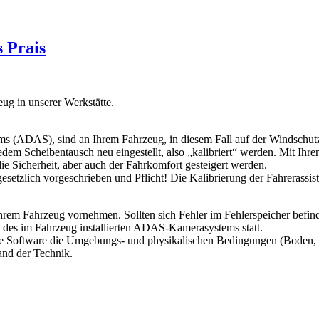
s Prais
eug in unserer Werkstätte.
s (ADAS), sind an Ihrem Fahrzeug, in diesem Fall auf der Windschutzs
edem Scheibentausch neu eingestellt, also „kalibriert“ werden. Mit I
ie Sicherheit, aber auch der Fahrkomfort gesteigert werden.
gesetzlich vorgeschrieben und Pflicht! Die Kalibrierung der Fahrerassi
hrem Fahrzeug vornehmen. Sollten sich Fehler im Fehlerspeicher befi
g des im Fahrzeug installierten ADAS-Kamerasystems statt.
die Software die Umgebungs- und physikalischen Bedingungen (Boden, E
and der Technik.