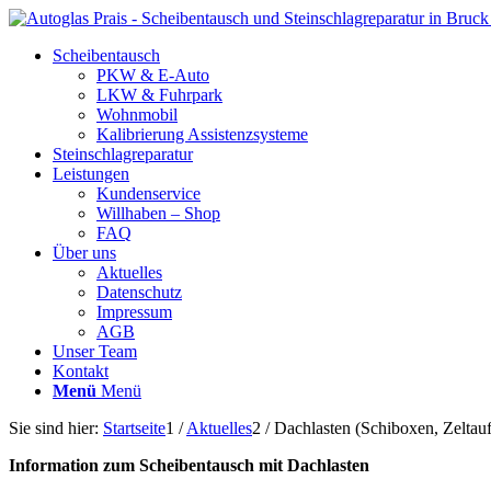
Scheibentausch
PKW & E-Auto
LKW & Fuhrpark
Wohnmobil
Kalibrierung Assistenzsysteme
Steinschlagreparatur
Leistungen
Kundenservice
Willhaben – Shop
FAQ
Über uns
Aktuelles
Datenschutz
Impressum
AGB
Unser Team
Kontakt
Menü
Menü
Sie sind hier:
Startseite
1
/
Aktuelles
2
/
Dachlasten (Schiboxen, Zeltau
Information zum Scheibentausch mit Dachlasten