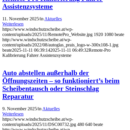
Assistenzsysteme
11. November 2025
/
in
Aktuelles
Weiterlesen
https://www.windschutzscheibe.at/wp-
content/uploads/2025/11/RemotePro_Website.jpg
1920
1080
beate
http://www.windschutzscheibe.at/wp-
content/uploads/2022/08/autoglas_prais_logo-w-300x108-1.jpg
beate
2025-11-11 06:39:14
2025-11-11 06:49:32
Remote-Pro
Kalibrierung Fahrer Assistenzsysteme
Auto abstellen außerhalb der
Öffnungszeiten – so funktioniert’s beim
Scheibentausch oder Steinschlag
Reparatur
9. November 2025
/
in
Aktuelles
Weiterlesen
https://www.windschutzscheibe.at/wp-
content/uploads/2025/11/DSC00732.jpg
480
640
beate
http://www.windschutzscheibe.at/wp-