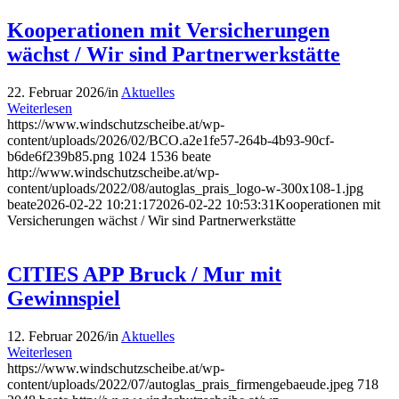
Kooperationen mit Versicherungen
wächst / Wir sind Partnerwerkstätte
22. Februar 2026
/
in
Aktuelles
Weiterlesen
https://www.windschutzscheibe.at/wp-
content/uploads/2026/02/BCO.a2e1fe57-264b-4b93-90cf-
b6de6f239b85.png
1024
1536
beate
http://www.windschutzscheibe.at/wp-
content/uploads/2022/08/autoglas_prais_logo-w-300x108-1.jpg
beate
2026-02-22 10:21:17
2026-02-22 10:53:31
Kooperationen mit
Versicherungen wächst / Wir sind Partnerwerkstätte
CITIES APP Bruck / Mur mit
Gewinnspiel
12. Februar 2026
/
in
Aktuelles
Weiterlesen
https://www.windschutzscheibe.at/wp-
content/uploads/2022/07/autoglas_prais_firmengebaeude.jpeg
718