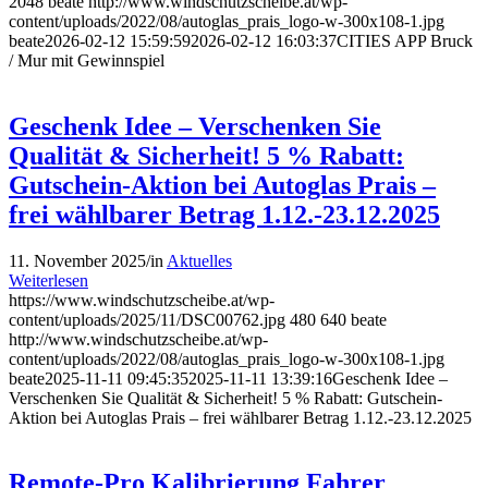
2048
beate
http://www.windschutzscheibe.at/wp-
content/uploads/2022/08/autoglas_prais_logo-w-300x108-1.jpg
beate
2026-02-12 15:59:59
2026-02-12 16:03:37
CITIES APP Bruck
/ Mur mit Gewinnspiel
Geschenk Idee – Verschenken Sie
Qualität & Sicherheit! 5 % Rabatt:
Gutschein-Aktion bei Autoglas Prais –
frei wählbarer Betrag 1.12.-23.12.2025
11. November 2025
/
in
Aktuelles
Weiterlesen
https://www.windschutzscheibe.at/wp-
content/uploads/2025/11/DSC00762.jpg
480
640
beate
http://www.windschutzscheibe.at/wp-
content/uploads/2022/08/autoglas_prais_logo-w-300x108-1.jpg
beate
2025-11-11 09:45:35
2025-11-11 13:39:16
Geschenk Idee –
Verschenken Sie Qualität & Sicherheit! 5 % Rabatt: Gutschein-
Aktion bei Autoglas Prais – frei wählbarer Betrag 1.12.-23.12.2025
Remote-Pro Kalibrierung Fahrer