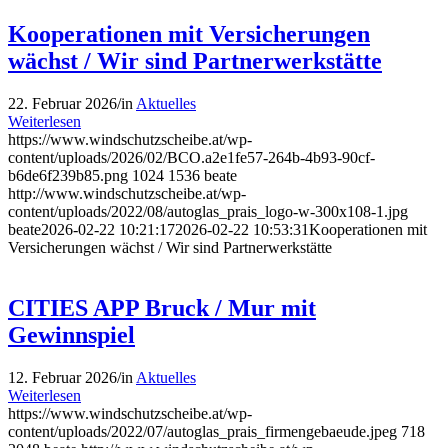
Kooperationen mit Versicherungen
wächst / Wir sind Partnerwerkstätte
22. Februar 2026
/
in
Aktuelles
Weiterlesen
https://www.windschutzscheibe.at/wp-
content/uploads/2026/02/BCO.a2e1fe57-264b-4b93-90cf-
b6de6f239b85.png
1024
1536
beate
http://www.windschutzscheibe.at/wp-
content/uploads/2022/08/autoglas_prais_logo-w-300x108-1.jpg
beate
2026-02-22 10:21:17
2026-02-22 10:53:31
Kooperationen mit
Versicherungen wächst / Wir sind Partnerwerkstätte
CITIES APP Bruck / Mur mit
Gewinnspiel
12. Februar 2026
/
in
Aktuelles
Weiterlesen
https://www.windschutzscheibe.at/wp-
content/uploads/2022/07/autoglas_prais_firmengebaeude.jpeg
718