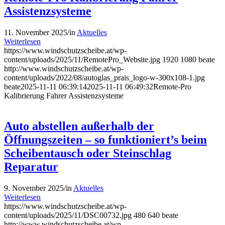
Assistenzsysteme
11. November 2025
/
in
Aktuelles
Weiterlesen
https://www.windschutzscheibe.at/wp-
content/uploads/2025/11/RemotePro_Website.jpg
1920
1080
beate
http://www.windschutzscheibe.at/wp-
content/uploads/2022/08/autoglas_prais_logo-w-300x108-1.jpg
beate
2025-11-11 06:39:14
2025-11-11 06:49:32
Remote-Pro
Kalibrierung Fahrer Assistenzsysteme
Auto abstellen außerhalb der
Öffnungszeiten – so funktioniert’s beim
Scheibentausch oder Steinschlag
Reparatur
9. November 2025
/
in
Aktuelles
Weiterlesen
https://www.windschutzscheibe.at/wp-
content/uploads/2025/11/DSC00732.jpg
480
640
beate
http://www.windschutzscheibe.at/wp-