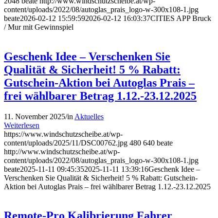
2048
beate
http://www.windschutzscheibe.at/wp-
content/uploads/2022/08/autoglas_prais_logo-w-300x108-1.jpg
beate
2026-02-12 15:59:59
2026-02-12 16:03:37
CITIES APP Bruck
/ Mur mit Gewinnspiel
Geschenk Idee – Verschenken Sie
Qualität & Sicherheit! 5 % Rabatt:
Gutschein-Aktion bei Autoglas Prais –
frei wählbarer Betrag 1.12.-23.12.2025
11. November 2025
/
in
Aktuelles
Weiterlesen
https://www.windschutzscheibe.at/wp-
content/uploads/2025/11/DSC00762.jpg
480
640
beate
http://www.windschutzscheibe.at/wp-
content/uploads/2022/08/autoglas_prais_logo-w-300x108-1.jpg
beate
2025-11-11 09:45:35
2025-11-11 13:39:16
Geschenk Idee –
Verschenken Sie Qualität & Sicherheit! 5 % Rabatt: Gutschein-
Aktion bei Autoglas Prais – frei wählbarer Betrag 1.12.-23.12.2025
Remote-Pro Kalibrierung Fahrer