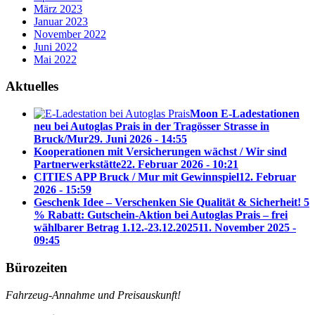
März 2023
Januar 2023
November 2022
Juni 2022
Mai 2022
Aktuelles
Moon E-Ladestationen
neu bei Autoglas Prais in der Tragösser Strasse in
Bruck/Mur
29. Juni 2026 - 14:55
Kooperationen mit Versicherungen wächst / Wir sind
Partnerwerkstätte
22. Februar 2026 - 10:21
CITIES APP Bruck / Mur mit Gewinnspiel
12. Februar
2026 - 15:59
Geschenk Idee – Verschenken Sie Qualität & Sicherheit! 5
% Rabatt: Gutschein-Aktion bei Autoglas Prais – frei
wählbarer Betrag 1.12.-23.12.2025
11. November 2025 -
09:45
Bürozeiten
Fahrzeug-Annahme und Preisauskunft!