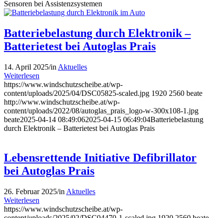
Sensoren bei Assistenzsystemen
Batteriebelastung durch Elektronik –
Batterietest bei Autoglas Prais
14. April 2025
/
in
Aktuelles
Weiterlesen
https://www.windschutzscheibe.at/wp-
content/uploads/2025/04/DSC05825-scaled.jpg
1920
2560
beate
http://www.windschutzscheibe.at/wp-
content/uploads/2022/08/autoglas_prais_logo-w-300x108-1.jpg
beate
2025-04-14 08:49:06
2025-04-15 06:49:04
Batteriebelastung
durch Elektronik – Batterietest bei Autoglas Prais
Lebensrettende Initiative Defibrillator
bei Autoglas Prais
26. Februar 2025
/
in
Aktuelles
Weiterlesen
https://www.windschutzscheibe.at/wp-
content/uploads/2025/02/DSC04470-1-scaled.jpg
1920
2560
beate