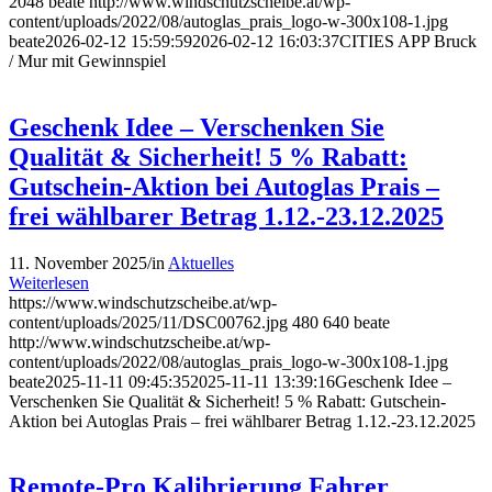
2048
beate
http://www.windschutzscheibe.at/wp-
content/uploads/2022/08/autoglas_prais_logo-w-300x108-1.jpg
beate
2026-02-12 15:59:59
2026-02-12 16:03:37
CITIES APP Bruck
/ Mur mit Gewinnspiel
Geschenk Idee – Verschenken Sie
Qualität & Sicherheit! 5 % Rabatt:
Gutschein-Aktion bei Autoglas Prais –
frei wählbarer Betrag 1.12.-23.12.2025
11. November 2025
/
in
Aktuelles
Weiterlesen
https://www.windschutzscheibe.at/wp-
content/uploads/2025/11/DSC00762.jpg
480
640
beate
http://www.windschutzscheibe.at/wp-
content/uploads/2022/08/autoglas_prais_logo-w-300x108-1.jpg
beate
2025-11-11 09:45:35
2025-11-11 13:39:16
Geschenk Idee –
Verschenken Sie Qualität & Sicherheit! 5 % Rabatt: Gutschein-
Aktion bei Autoglas Prais – frei wählbarer Betrag 1.12.-23.12.2025
Remote-Pro Kalibrierung Fahrer