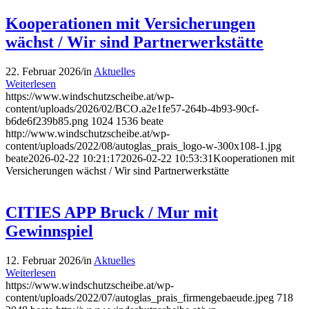
Kooperationen mit Versicherungen
wächst / Wir sind Partnerwerkstätte
22. Februar 2026
/
in
Aktuelles
Weiterlesen
https://www.windschutzscheibe.at/wp-
content/uploads/2026/02/BCO.a2e1fe57-264b-4b93-90cf-
b6de6f239b85.png
1024
1536
beate
http://www.windschutzscheibe.at/wp-
content/uploads/2022/08/autoglas_prais_logo-w-300x108-1.jpg
beate
2026-02-22 10:21:17
2026-02-22 10:53:31
Kooperationen mit
Versicherungen wächst / Wir sind Partnerwerkstätte
CITIES APP Bruck / Mur mit
Gewinnspiel
12. Februar 2026
/
in
Aktuelles
Weiterlesen
https://www.windschutzscheibe.at/wp-
content/uploads/2022/07/autoglas_prais_firmengebaeude.jpeg
718