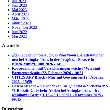
Juli 2023
Juni 2023
Mai 2023
April 2023
März 2023
Januar 2023
November 2022
Juni 2022
Mai 2022
Aktuelles
Moon E-Ladestationen
neu bei Autoglas Prais in der Tragösser Strasse in
Bruck/Mur
29. Juni 2026 - 14:55
Kooperationen mit Versicherungen wächst / Wir sind
Partnerwerkstätte
22. Februar 2026 - 10:21
CITIES APP Bruck / Mur mit Gewinnspiel
12. Februar
2026 - 15:59
Geschenk Idee – Verschenken Sie Qualität & Sicherheit! 5
% Rabatt: Gutschein-Aktion bei Autoglas Prais – frei
wählbarer Betrag 1.12.-23.12.2025
11. November 2025 -
09:45
Bürozeiten