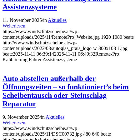
Assistenzsysteme
11. November 2025
/
in
Aktuelles
Weiterlesen
https://www.windschutzscheibe.at/wp-
content/uploads/2025/11/RemotePro_Website.jpg
1920
1080
beate
http://www.windschutzscheibe.at/wp-
content/uploads/2022/08/autoglas_prais_logo-w-300x108-1.jpg
beate
2025-11-11 06:39:14
2025-11-11 06:49:32
Remote-Pro
Kalibrierung Fahrer Assistenzsysteme
Auto abstellen außerhalb der
Öffnungszeiten – so funktioniert’s beim
Scheibentausch oder Steinschlag
Reparatur
9. November 2025
/
in
Aktuelles
Weiterlesen
https://www.windschutzscheibe.at/wp-
content/uploads/2025/11/DSC00732.jpg
480
640
beate
http://www.windschutzscheibe.at/wp-