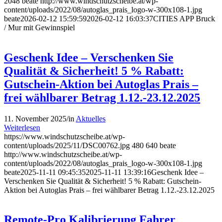
2048
beate
http://www.windschutzscheibe.at/wp-
content/uploads/2022/08/autoglas_prais_logo-w-300x108-1.jpg
beate
2026-02-12 15:59:59
2026-02-12 16:03:37
CITIES APP Bruck
/ Mur mit Gewinnspiel
Geschenk Idee – Verschenken Sie
Qualität & Sicherheit! 5 % Rabatt:
Gutschein-Aktion bei Autoglas Prais –
frei wählbarer Betrag 1.12.-23.12.2025
11. November 2025
/
in
Aktuelles
Weiterlesen
https://www.windschutzscheibe.at/wp-
content/uploads/2025/11/DSC00762.jpg
480
640
beate
http://www.windschutzscheibe.at/wp-
content/uploads/2022/08/autoglas_prais_logo-w-300x108-1.jpg
beate
2025-11-11 09:45:35
2025-11-11 13:39:16
Geschenk Idee –
Verschenken Sie Qualität & Sicherheit! 5 % Rabatt: Gutschein-
Aktion bei Autoglas Prais – frei wählbarer Betrag 1.12.-23.12.2025
Remote-Pro Kalibrierung Fahrer