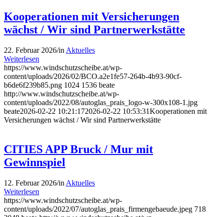
Kooperationen mit Versicherungen
wächst / Wir sind Partnerwerkstätte
22. Februar 2026
/
in
Aktuelles
Weiterlesen
https://www.windschutzscheibe.at/wp-
content/uploads/2026/02/BCO.a2e1fe57-264b-4b93-90cf-
b6de6f239b85.png
1024
1536
beate
http://www.windschutzscheibe.at/wp-
content/uploads/2022/08/autoglas_prais_logo-w-300x108-1.jpg
beate
2026-02-22 10:21:17
2026-02-22 10:53:31
Kooperationen mit
Versicherungen wächst / Wir sind Partnerwerkstätte
CITIES APP Bruck / Mur mit
Gewinnspiel
12. Februar 2026
/
in
Aktuelles
Weiterlesen
https://www.windschutzscheibe.at/wp-
content/uploads/2022/07/autoglas_prais_firmengebaeude.jpeg
718