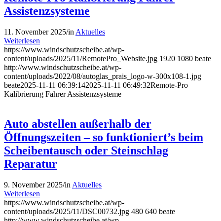
Assistenzsysteme
11. November 2025
/
in
Aktuelles
Weiterlesen
https://www.windschutzscheibe.at/wp-
content/uploads/2025/11/RemotePro_Website.jpg
1920
1080
beate
http://www.windschutzscheibe.at/wp-
content/uploads/2022/08/autoglas_prais_logo-w-300x108-1.jpg
beate
2025-11-11 06:39:14
2025-11-11 06:49:32
Remote-Pro
Kalibrierung Fahrer Assistenzsysteme
Auto abstellen außerhalb der
Öffnungszeiten – so funktioniert’s beim
Scheibentausch oder Steinschlag
Reparatur
9. November 2025
/
in
Aktuelles
Weiterlesen
https://www.windschutzscheibe.at/wp-
content/uploads/2025/11/DSC00732.jpg
480
640
beate
http://www.windschutzscheibe.at/wp-