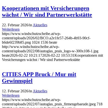
Kooperationen mit Versicherungen
wächst / Wir sind Partnerwerkstätte
22. Februar 2026
/
in
Aktuelles
Weiterlesen
https://www.windschutzscheibe.at/wp-
content/uploads/2026/02/BCO.a2e1fe57-264b-4b93-90cf-
b6de6f239b85.png
1024
1536
beate
http://www.windschutzscheibe.at/wp-
content/uploads/2022/08/autoglas_prais_logo-w-300x108-1.jpg
beate
2026-02-22 10:21:17
2026-02-22 10:53:31
Kooperationen mit
Versicherungen wächst / Wir sind Partnerwerkstätte
CITIES APP Bruck / Mur mit
Gewinnspiel
12. Februar 2026
/
in
Aktuelles
Weiterlesen
https://www.windschutzscheibe.at/wp-
content/uploads/2022/07/autoglas_prais_firmengebaeude.jpeg
718