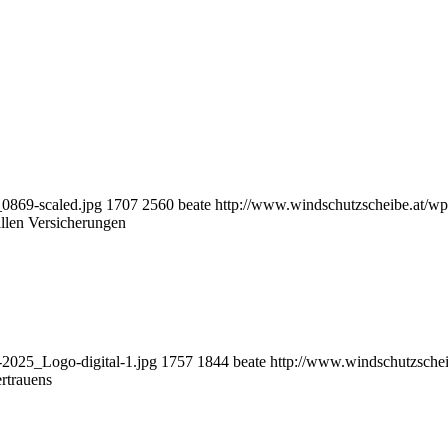
0869-scaled.jpg
1707
2560
beate
http://www.windschutzscheibe.at/wp
llen Versicherungen
2025_Logo-digital-1.jpg
1757
1844
beate
http://www.windschutzschei
ertrauens