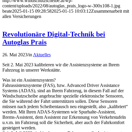
http://www.windschutzscheibe.at/wp-
content/uploads/2022/08/autoglas_prais_logo-w-300x108-1.jpg
beate
2025-01-15 09:28:58
2025-01-15 10:03:12
Zusammenarbeit mit
allen Versicherungen
Revolutionäre Digital-Technik bei
Autoglas Prais
26. Mai 2023
/
in
Aktuelles
Seit 2. Mai 2023 kalibrieren wir die Assistenzsysteme an Ihrem
Fahrzeug in unserer Werkstätte.
Was ist ein Assistenzsystem?
Fahrassistenzsysteme (FAS), bzw. Advanced Driver Assistance
Systems (ADAS), sind an Ihrem Fahrzeug, in diesem Fall auf der
Windschutzscheibe angebrachte spezielle elektronische Sensoren,
die Sie während der Fahrt unterstützen sollen. Diese Sensoren
müssen nach jedem Scheibentausch neu eingestellt, also „kalibriert“
werden. Mit Ihren ADAS-Systemen wie Spurhalte-Assistent,
Brems-Assistent, dem Assistent zur Erkennung von Verkehrstafeln
u.v.m. im Fahrzeug soll die Sicherheit, aber auch der Fahrkomfort
gesteigert werden.