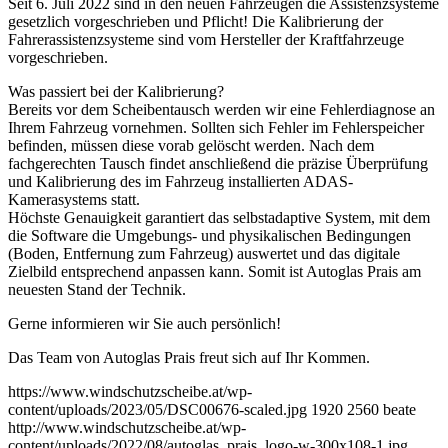
Seit 6. Juli 2022 sind in den neuen Fahrzeugen die Assistenzsysteme
gesetzlich vorgeschrieben und Pflicht! Die Kalibrierung der
Fahrerassistenzsysteme sind vom Hersteller der Kraftfahrzeuge
vorgeschrieben.
Was passiert bei der Kalibrierung?
Bereits vor dem Scheibentausch werden wir eine Fehlerdiagnose an
Ihrem Fahrzeug vornehmen. Sollten sich Fehler im Fehlerspeicher
befinden, müssen diese vorab gelöscht werden. Nach dem
fachgerechten Tausch findet anschließend die präzise Überprüfung
und Kalibrierung des im Fahrzeug installierten ADAS-
Kamerasystems statt.
Höchste Genauigkeit garantiert das selbstadaptive System, mit dem
die Software die Umgebungs- und physikalischen Bedingungen
(Boden, Entfernung zum Fahrzeug) auswertet und das digitale
Zielbild entsprechend anpassen kann. Somit ist Autoglas Prais am
neuesten Stand der Technik.
Gerne informieren wir Sie auch persönlich!
Das Team von Autoglas Prais freut sich auf Ihr Kommen.
https://www.windschutzscheibe.at/wp-
content/uploads/2023/05/DSC00676-scaled.jpg
1920
2560
beate
http://www.windschutzscheibe.at/wp-
content/uploads/2022/08/autoglas_prais_logo-w-300x108-1.jpg