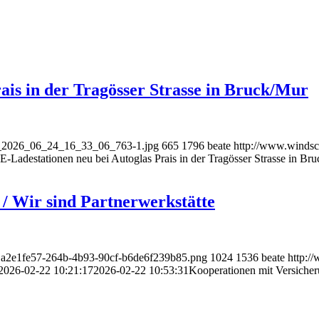
ais in der Tragösser Strasse in Bruck/Mur
an_2026_06_24_16_33_06_763-1.jpg
665
1796
beate
http://www.windsc
-Ladestationen neu bei Autoglas Prais in der Tragösser Strasse in Br
/ Wir sind Partnerwerkstätte
O.a2e1fe57-264b-4b93-90cf-b6de6f239b85.png
1024
1536
beate
http:/
2026-02-22 10:21:17
2026-02-22 10:53:31
Kooperationen mit Versicher