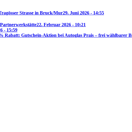
Tragösser Strasse in Bruck/Mur
29. Juni 2026 - 14:55
 Partnerwerkstätte
22. Februar 2026 - 10:21
6 - 15:59
% Rabatt: Gutschein-Aktion bei Autoglas Prais – frei wählbarer B