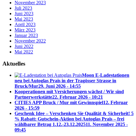
November 2023
Juli 2023
Juni 2023
Mai 2023
April 2023
März 2023
Januar 2023
November 2022
Juni 2022
Mai 2022
Aktuelles
Moon E-Ladestationen
neu bei Autoglas Prais in der Tragösser Strasse in
Bruck/Mur
29. Juni 2026 - 14:55
Kooperationen mit Versicherungen wächst / Wir sind
Partnerwerkstätte
22. Februar 2026 - 10:21
CITIES APP Bruck / Mur mit Gewinnspiel
12. Februar
2026 - 15:59
Geschenk Idee – Verschenken Sie Qualität & Sicherheit! 5
% Rabatt: Gutschein-Aktion bei Autoglas Prais – frei
wählbarer Betrag 1.12.-23.12.2025
11. November 2025 -
09:45