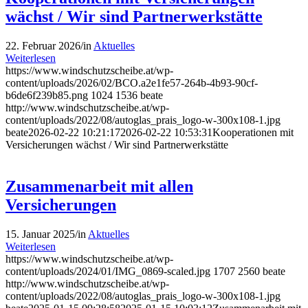
wächst / Wir sind Partnerwerkstätte
22. Februar 2026
/
in
Aktuelles
Weiterlesen
https://www.windschutzscheibe.at/wp-
content/uploads/2026/02/BCO.a2e1fe57-264b-4b93-90cf-
b6de6f239b85.png
1024
1536
beate
http://www.windschutzscheibe.at/wp-
content/uploads/2022/08/autoglas_prais_logo-w-300x108-1.jpg
beate
2026-02-22 10:21:17
2026-02-22 10:53:31
Kooperationen mit
Versicherungen wächst / Wir sind Partnerwerkstätte
Zusammenarbeit mit allen
Versicherungen
15. Januar 2025
/
in
Aktuelles
Weiterlesen
https://www.windschutzscheibe.at/wp-
content/uploads/2024/01/IMG_0869-scaled.jpg
1707
2560
beate
http://www.windschutzscheibe.at/wp-
content/uploads/2022/08/autoglas_prais_logo-w-300x108-1.jpg