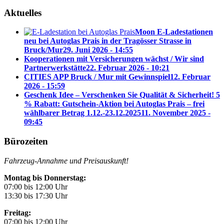
Aktuelles
Moon E-Ladestationen
neu bei Autoglas Prais in der Tragösser Strasse in
Bruck/Mur
29. Juni 2026 - 14:55
Kooperationen mit Versicherungen wächst / Wir sind
Partnerwerkstätte
22. Februar 2026 - 10:21
CITIES APP Bruck / Mur mit Gewinnspiel
12. Februar
2026 - 15:59
Geschenk Idee – Verschenken Sie Qualität & Sicherheit! 5
% Rabatt: Gutschein-Aktion bei Autoglas Prais – frei
wählbarer Betrag 1.12.-23.12.2025
11. November 2025 -
09:45
Bürozeiten
Fahrzeug-Annahme und Preisauskunft!
Montag bis Donnerstag:
07:00 bis 12:00 Uhr
13:30 bis 17:30 Uhr
Freitag:
07:00 bis 12:00 Uhr