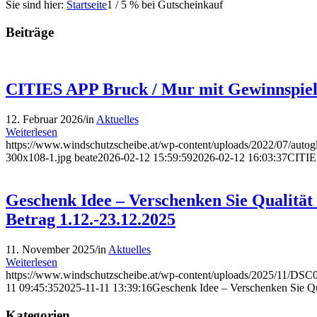
Sie sind hier:
Startseite
1
/
5 % bei Gutscheinkauf
Beiträge
CITIES APP Bruck / Mur mit Gewinnspie
12. Februar 2026
/
in
Aktuelles
Weiterlesen
https://www.windschutzscheibe.at/wp-content/uploads/2022/07/autog
300x108-1.jpg
beate
2026-02-12 15:59:59
2026-02-12 16:03:37
CITIE
Geschenk Idee – Verschenken Sie Qualität 
Betrag 1.12.-23.12.2025
11. November 2025
/
in
Aktuelles
Weiterlesen
https://www.windschutzscheibe.at/wp-content/uploads/2025/11/DSC
11 09:45:35
2025-11-11 13:39:16
Geschenk Idee – Verschenken Sie Qua
Kategorien