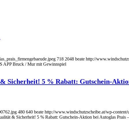
l
las_prais_firmengebaeude.jpeg
718
2048
beate
http://www.windschutzs
S APP Bruck / Mur mit Gewinnspiel
& Sicherheit! 5 % Rabatt: Gutschein-Aktion
00762.jpg
480
640
beate
http://www.windschutzscheibe.at/wp-content/
lität & Sicherheit! 5 % Rabatt: Gutschein-Aktion bei Autoglas Prais –