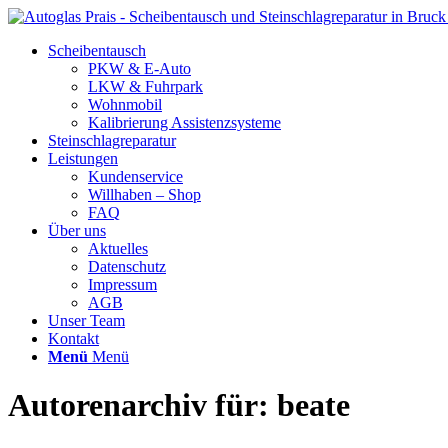
Scheibentausch
PKW & E-Auto
LKW & Fuhrpark
Wohnmobil
Kalibrierung Assistenzsysteme
Steinschlagreparatur
Leistungen
Kundenservice
Willhaben – Shop
FAQ
Über uns
Aktuelles
Datenschutz
Impressum
AGB
Unser Team
Kontakt
Menü
Menü
Autorenarchiv für: beate