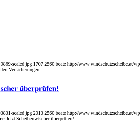
0869-scaled.jpg
1707
2560
beate
http://www.windschutzscheibe.at/wp
llen Versicherungen
ischer überprüfen!
3831-scaled.jpg
2013
2560
beate
http://www.windschutzscheibe.at/wp
er: Jetzt Scheibenwischer überprüfen!