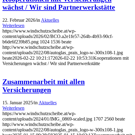
wächst / Wir sind Partnerwerkstätte
22. Februar 2026
/
in
Aktuelles
Weiterlesen
https://www.windschutzscheibe.at/wp-
content/uploads/2026/02/BCO.a2e1fe57-264b-4b93-90cf-
b6de6f239b85.png
1024
1536
beate
http://www.windschutzscheibe.at/wp-
content/uploads/2022/08/autoglas_prais_logo-w-300x108-1.jpg
beate
2026-02-22 10:21:17
2026-02-22 10:53:31
Kooperationen mit
Versicherungen wächst / Wir sind Partnerwerkstätte
Zusammenarbeit mit allen
Versicherungen
15. Januar 2025
/
in
Aktuelles
Weiterlesen
https://www.windschutzscheibe.at/wp-
content/uploads/2024/01/IMG_0869-scaled.jpg
1707
2560
beate
http://www.windschutzscheibe.at/wp-
content/uploads/2022/08/autoglas_prais_logo-w-300x108-1.jpg