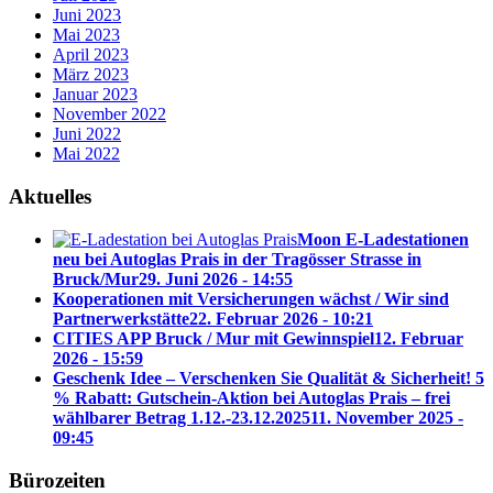
Juni 2023
Mai 2023
April 2023
März 2023
Januar 2023
November 2022
Juni 2022
Mai 2022
Aktuelles
Moon E-Ladestationen
neu bei Autoglas Prais in der Tragösser Strasse in
Bruck/Mur
29. Juni 2026 - 14:55
Kooperationen mit Versicherungen wächst / Wir sind
Partnerwerkstätte
22. Februar 2026 - 10:21
CITIES APP Bruck / Mur mit Gewinnspiel
12. Februar
2026 - 15:59
Geschenk Idee – Verschenken Sie Qualität & Sicherheit! 5
% Rabatt: Gutschein-Aktion bei Autoglas Prais – frei
wählbarer Betrag 1.12.-23.12.2025
11. November 2025 -
09:45
Bürozeiten