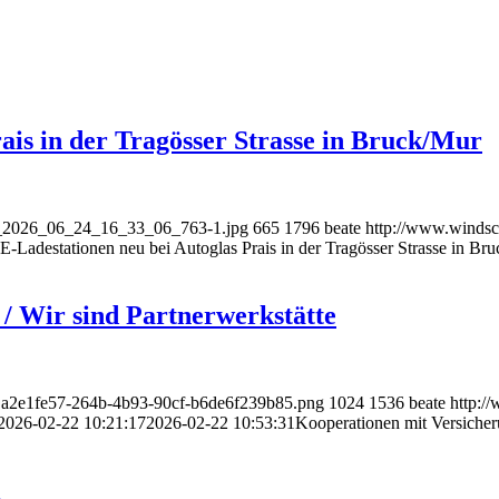
ais in der Tragösser Strasse in Bruck/Mur
an_2026_06_24_16_33_06_763-1.jpg
665
1796
beate
http://www.windsc
-Ladestationen neu bei Autoglas Prais in der Tragösser Strasse in Br
/ Wir sind Partnerwerkstätte
O.a2e1fe57-264b-4b93-90cf-b6de6f239b85.png
1024
1536
beate
http:/
2026-02-22 10:21:17
2026-02-22 10:53:31
Kooperationen mit Versicher
l