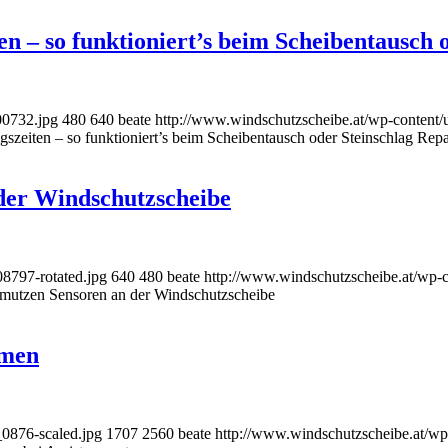
en – so funktioniert’s beim Scheibentausch 
00732.jpg
480
640
beate
http://www.windschutzscheibe.at/wp-content/
gszeiten – so funktioniert’s beim Scheibentausch oder Steinschlag Repa
der Windschutzscheibe
8797-rotated.jpg
640
480
beate
http://www.windschutzscheibe.at/wp-
mutzen Sensoren an der Windschutzscheibe
emen
0876-scaled.jpg
1707
2560
beate
http://www.windschutzscheibe.at/wp