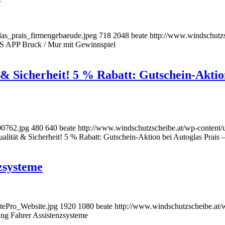
las_prais_firmengebaeude.jpeg
718
2048
beate
http://www.windschutzs
S APP Bruck / Mur mit Gewinnspiel
& Sicherheit! 5 % Rabatt: Gutschein-Aktion
00762.jpg
480
640
beate
http://www.windschutzscheibe.at/wp-content/
lität & Sicherheit! 5 % Rabatt: Gutschein-Aktion bei Autoglas Prais –
zsysteme
tePro_Website.jpg
1920
1080
beate
http://www.windschutzscheibe.at/
ng Fahrer Assistenzsysteme