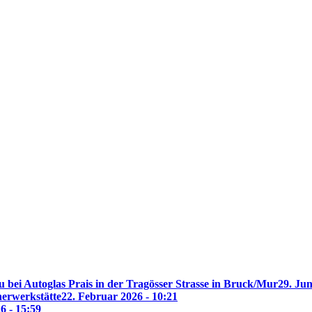
 bei Autoglas Prais in der Tragösser Strasse in Bruck/Mur
29. Jun
nerwerkstätte
22. Februar 2026 - 10:21
6 - 15:59