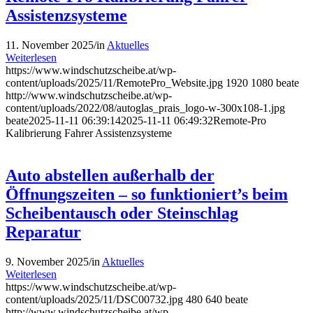
Assistenzsysteme
11. November 2025
/
in
Aktuelles
Weiterlesen
https://www.windschutzscheibe.at/wp-
content/uploads/2025/11/RemotePro_Website.jpg
1920
1080
beate
http://www.windschutzscheibe.at/wp-
content/uploads/2022/08/autoglas_prais_logo-w-300x108-1.jpg
beate
2025-11-11 06:39:14
2025-11-11 06:49:32
Remote-Pro
Kalibrierung Fahrer Assistenzsysteme
Auto abstellen außerhalb der
Öffnungszeiten – so funktioniert’s beim
Scheibentausch oder Steinschlag
Reparatur
9. November 2025
/
in
Aktuelles
Weiterlesen
https://www.windschutzscheibe.at/wp-
content/uploads/2025/11/DSC00732.jpg
480
640
beate
http://www.windschutzscheibe.at/wp-