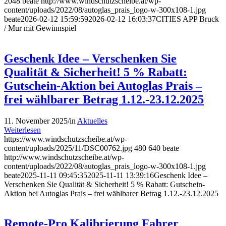
2048
beate
http://www.windschutzscheibe.at/wp-
content/uploads/2022/08/autoglas_prais_logo-w-300x108-1.jpg
beate
2026-02-12 15:59:59
2026-02-12 16:03:37
CITIES APP Bruck
/ Mur mit Gewinnspiel
Geschenk Idee – Verschenken Sie
Qualität & Sicherheit! 5 % Rabatt:
Gutschein-Aktion bei Autoglas Prais –
frei wählbarer Betrag 1.12.-23.12.2025
11. November 2025
/
in
Aktuelles
Weiterlesen
https://www.windschutzscheibe.at/wp-
content/uploads/2025/11/DSC00762.jpg
480
640
beate
http://www.windschutzscheibe.at/wp-
content/uploads/2022/08/autoglas_prais_logo-w-300x108-1.jpg
beate
2025-11-11 09:45:35
2025-11-11 13:39:16
Geschenk Idee –
Verschenken Sie Qualität & Sicherheit! 5 % Rabatt: Gutschein-
Aktion bei Autoglas Prais – frei wählbarer Betrag 1.12.-23.12.2025
Remote-Pro Kalibrierung Fahrer