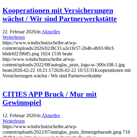
Kooperationen mit Versicherungen
wächst / Wir sind Partnerwerkstätte
22. Februar 2026
/
in
Aktuelles
Weiterlesen
https://www.windschutzscheibe.at/wp-
content/uploads/2026/02/BCO.a2e1fe57-264b-4b93-90cf-
b6de6f239b85.png
1024
1536
beate
http://www.windschutzscheibe.at/wp-
content/uploads/2022/08/autoglas_prais_logo-w-300x108-1.jpg
beate
2026-02-22 10:21:17
2026-02-22 10:53:31
Kooperationen mit
Versicherungen wächst / Wir sind Partnerwerkstätte
CITIES APP Bruck / Mur mit
Gewinnspiel
12. Februar 2026
/
in
Aktuelles
Weiterlesen
https://www.windschutzscheibe.at/wp-
content/uploads/2022/07/autoglas_prais_firmengebaeude.jpeg
718