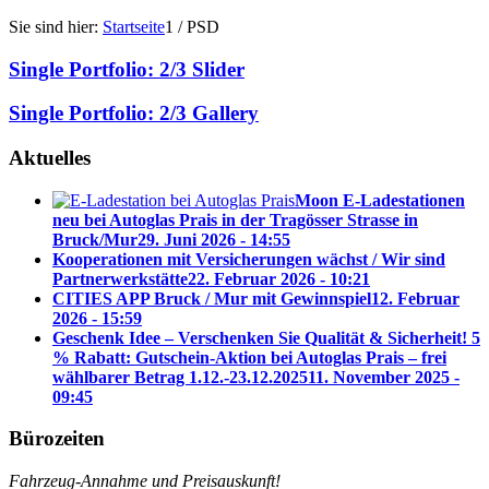
Sie sind hier:
Startseite
1
/
PSD
Single Portfolio: 2/3 Slider
Single Portfolio: 2/3 Gallery
Aktuelles
Moon E-Ladestationen
neu bei Autoglas Prais in der Tragösser Strasse in
Bruck/Mur
29. Juni 2026 - 14:55
Kooperationen mit Versicherungen wächst / Wir sind
Partnerwerkstätte
22. Februar 2026 - 10:21
CITIES APP Bruck / Mur mit Gewinnspiel
12. Februar
2026 - 15:59
Geschenk Idee – Verschenken Sie Qualität & Sicherheit! 5
% Rabatt: Gutschein-Aktion bei Autoglas Prais – frei
wählbarer Betrag 1.12.-23.12.2025
11. November 2025 -
09:45
Bürozeiten
Fahrzeug-Annahme und Preisauskunft!